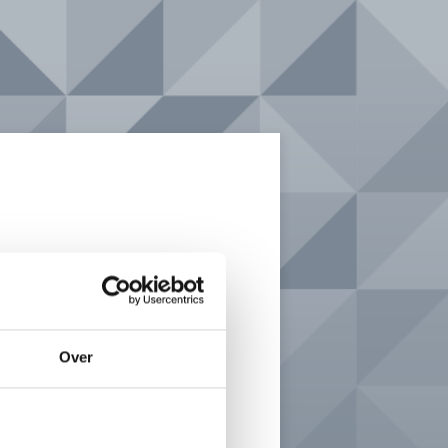
Over
nen
om voor
 te kiezen.