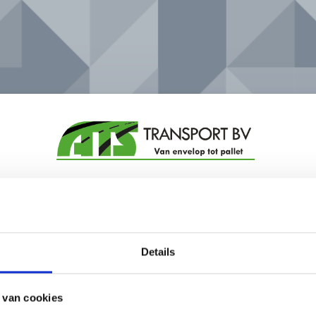
Details
Ontdek
5
rede
spoedtransport
 van cookies