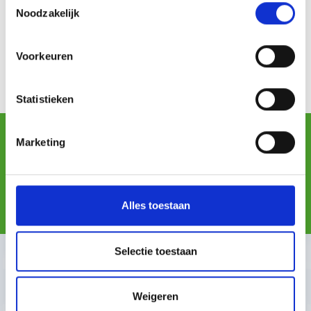
Noodzakelijk
Voorkeuren
Versturen
Statistieken
duurzamer transport
Marketing
deel van de winst doneren
Alles toestaan
samenwerken met UWV
Selectie toestaan
Weigeren
Goede Postle-dienstverlener en met toegewijd