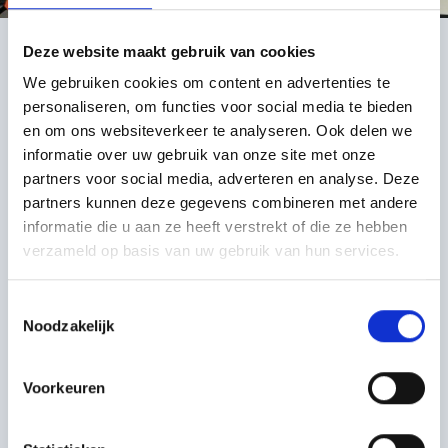
Samenwerking met UWV en het Werkbedrijf
Deze website maakt gebruik van cookies
Rijk van Nijmegen
We gebruiken cookies om content en advertenties te
Om wat terug te doen voor de maatschappij werkt ATS
personaliseren, om functies voor social media te bieden
Transport nauw samen met het UWV en het Werkbedrijf
en om ons websiteverkeer te analyseren. Ook delen we
Rijk van Nijmegen. Op deze manier bieden wij mensen
informatie over uw gebruik van onze site met onze
een kans om aan het werk te gaan. Wij geven ze
partners voor social media, adverteren en analyse. Deze
ondersteuning, waardoor deze werknemers aan hun
partners kunnen deze gegevens combineren met andere
competenties kunnen werken. Door voor ATS Transport
informatie die u aan ze heeft verstrekt of die ze hebben
te kiezen, biedt u deze mensen ook een kans.
verzameld op basis van uw gebruik van hun services.
Groene vorm van transport
Toestemmingsselectie
Wij vinden het belangrijk om in deze vervuilende sector
Noodzakelijk
een steentje bij te dragen aan het milieu. Daarom
kiezen wij ervoor om ons transport zo veel mogelijk met
Voorkeuren
duurzame vervoersmiddelen uit te voeren. Zo
gebruiken wij auto’s die op CNG lopen, open en die
voldoen aan de milieueisen. CNG is gecomprimeerd