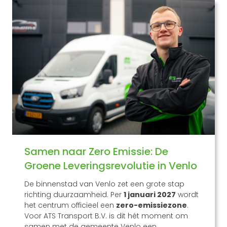
Samen naar Zero Emissie: De
Groene Leveringsrevolutie in Venlo
De binnenstad van Venlo zet een grote stap
richting duurzaamheid. Per
1 januari 2027
wordt
het centrum officieel een
zero-emissiezone
.
Voor ATS Transport B.V. is dit hét moment om
samen met de gemeente Venlo een