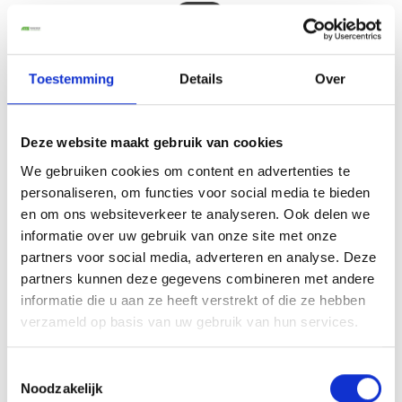
Toestemming
Details
Over
Deze website maakt gebruik van cookies
We gebruiken cookies om content en advertenties te
FLEXIBELE 24/7 SERVICE
personaliseren, om functies voor social media te bieden
Onze koeriers staan altijd voor u klaar. Dit betekent dat
en om ons websiteverkeer te analyseren. Ook delen we
wij u 24 uur per dag, zeven dagen per week van dienst
informatie over uw gebruik van onze site met onze
kunnen zijn.
partners voor social media, adverteren en analyse. Deze
partners kunnen deze gegevens combineren met andere
informatie die u aan ze heeft verstrekt of die ze hebben
verzameld op basis van uw gebruik van hun services.
Toestemmingsselectie
Noodzakelijk