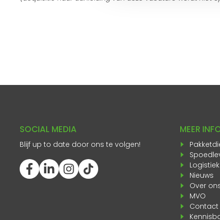
SOCIAL MEDIA
MEER INF
Blijf up to date door ons te volgen!
Pakketdi
Spoedle
Logistie
Nieuws
Over on
MVO
Contact
Kennisb