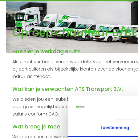
Oproep chauffeur B/BE
Hoe ziet je werkdag eruit?
Als chauffeur ben jij verantwoordelijk voor het vervoere
bij particulieren als bij zakelijke klanten over de vloer en
indruk achterlaat.
Wat kan je verwachten ATS Transport B.V.
We bieden jou een leuke baan binnen ons groeiende familie
doorgroeimogelijkheden om een echte transporttopper 
salaris conform CAO.
Wat breng je mee
Toestemming
Wij zoeken een nieuwe collega die naast zelfstanding e