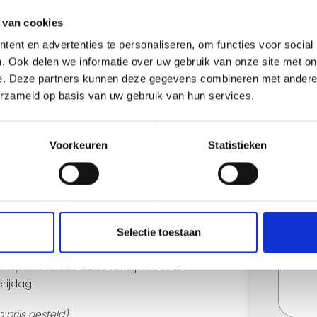
Sol
f tot laat door te rijden. Je bent in het
 van cookies
een goed humeur, want je bent ons
ent en advertenties te personaliseren, om functies voor social
. Ook delen we informatie over uw gebruik van onze site met on
e. Deze partners kunnen deze gegevens combineren met andere i
erzameld op basis van uw gebruik van hun services.
and
Voorkeuren
Statistieken
Selectie toestaan
ngen om te beginnen? Meld je dan aan via het
nsportbv.nl
. De sollicitatie procedure
rijdag.
 prijs gesteld)