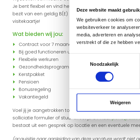
Je bent flexibel en vind het niet erg om vroeg op te staan o
Deze website maakt gebruik
bezit van een geldig B(E) rijbewijs. En niet te vergeten 
We gebruiken cookies om cont
visitekaartje!
websiteverkeer te analyseren
Wat bieden wij jou:
media, adverteren en analys
verstrekt of die ze hebben v
Contract voor 7 maanden op oproepbasis
Bij goed functioneren uitzicht op een vast dienstverb
Toestemmingsselectie
Flexibele werkuren
Noodzakelijk
Gezondheidsprogramma
Kerstpakket
Pensioen
Bonusregeling
Vakantiegeld
Weigeren
Voel jij je aangetrokken tot de functie en sta jij de spri
solliciatie formulier of stuur direct je CV naar
peno@atstra
bestaat uit een gesprek op locatie en een eventuele mee
(acquisitie naar aanleiding van deze vacature wordt niet op