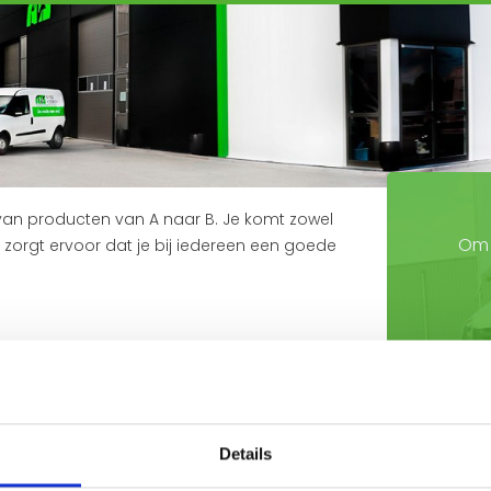
n van producten van A naar B. Je komt zowel
Om 
 je zorgt ervoor dat je bij iedereen een goede
bedrijf. Bij ATS zijn er genoeg
te worden. Daarnaast bieden wij een goed
Details
n betrouwbaar ook een echte teamplayer is.