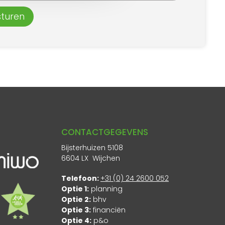
sturen
CONTACTGEGEVENS
Bijsterhuizen 5108
6604 LX Wijchen
Telefoon:
+31 (0) 24 2600 052
Optie 1:
planning
Optie 2:
bhv
Optie 3:
financiën
Optie 4:
p&o