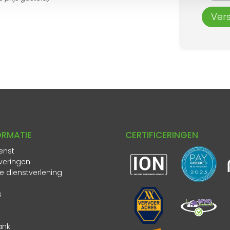
Ver
ORMATIE
CERTIFICERINGEN
enst
veringen
ke dienstverlening
s
ank