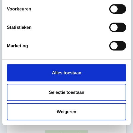
We kijken uit naar een constructieve
Voorkeuren
samenwerking met de ondernemers in de
binnenstad van Venlo en naar een verdere
verduurzaming van de regio.
Statistieken
Op naar een Groene Toekomst!
Marketing
Benieuwd naar meer achtergrondinformatie en
beelden van de start?
Bekijk de artikelen hieronder:
Alles toestaan
Omroep Venlo
Selectie toestaan
Trendsportal
Weigeren
Dit artikel delen: