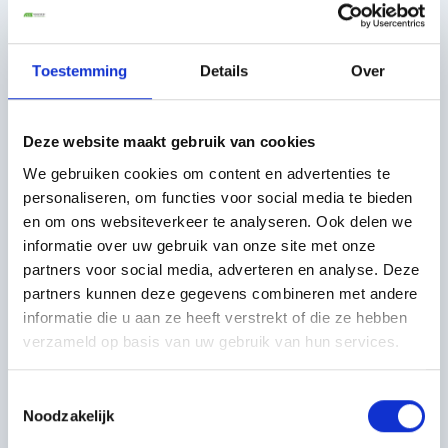
Toestemming
Details
Over
Deze website maakt gebruik van cookies
We gebruiken cookies om content en advertenties te
personaliseren, om functies voor social media te bieden
en om ons websiteverkeer te analyseren. Ook delen we
informatie over uw gebruik van onze site met onze
partners voor social media, adverteren en analyse. Deze
De Eerste Levering is een Feit
partners kunnen deze gegevens combineren met andere
informatie die u aan ze heeft verstrekt of die ze hebben
Op 19 november is onze stadslogistieke hub
verzameld op basis van uw gebruik van hun services.
officieel van start gegaan. Met trots hebben we
de eerste volledig groene levering uitgevoerd.
Daarmee is een belangrijk begin gemaakt in de
Toestemmingsselectie
transitie naar duurzame stadslogistiek.
Noodzakelijk