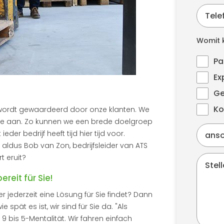
Womit k
Pa
Ex
Ge
Ko
r wordt gewaardeerd door onze klanten. We
vice aan. Zo kunnen we een brede doelgroep
eder bedrijf heeft tijd hier tijd voor.
 aldus Bob van Zon, bedrijfsleider van ATS
t eruit?
reit für Sie!
er jederzeit eine Lösung für Sie findet? Dann
 spät es ist, wir sind für Sie da. "Als
 bis 5-Mentalität. Wir fahren einfach