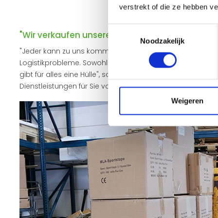
verstrekt of die ze hebben v
Toestemmingsselectie
"Wir verkaufen unseren Kunden kein 'Nein'!"
Noodzakelijk
"Jeder kann zu uns kommen. Wir verkaufen unseren Kunden
Logistikprobleme. Sowohl national als auch international
gibt für alles eine Hülle", sagt Geschäftsführer Bob van 
Dienstleistungen für Sie von Vorteil sind.
Weigeren