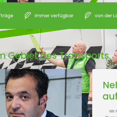
fträge
immer verfügbar
von der L
em Gebiet des Transports
Ne
au
Wir 