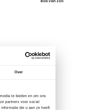
Bob van Zon
Bob van Zon
Bob van Zon
n. Deshalb
 uns am besten
Over
 media te bieden en om ons
ze partners voor social
nformatie die u aan ze heeft