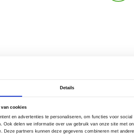
en, dass jeder das tut, was er gut kan
e uns die Logistik, damit kennen wir
aus und es klappt immer."
Details
Ihren Auftrag einreichen
 van cookies
ent en advertenties te personaliseren, om functies voor social
. Ook delen we informatie over uw gebruik van onze site met on
e. Deze partners kunnen deze gegevens combineren met andere i