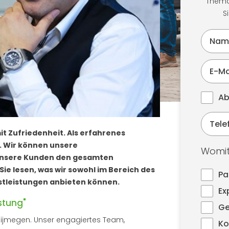
Thema 
S
Ab
t Zufriedenheit. Als erfahrenes
. Wir können unsere
Womit
 unsere Kunden den gesamten
ie lesen, was wir sowohl im Bereich des
Pa
nstleistungen anbieten können.
Ex
stung"
Ge
n Nijmegen. Unser engagiertes Team,
Ko