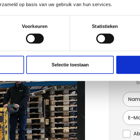
erzameld op basis van uw gebruik van hun services.
Voorkeuren
Statistieken
 kein 'Nein' und lösen alle
Ne
, für Unternehmen und Privatpersonen. Es
au
Zon. Hier sind ein paar Gründe, warum unsere
Selectie toestaan
Wir 
Thema 
S
Ab