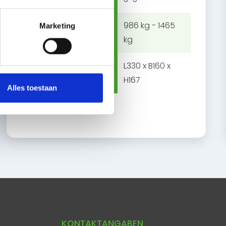
986 kg - 1465
Marketing
Laadvermogen
kg
Afmetingen
L330 x B160 x
laadruimte
H167
Alles toestaan
KONTAKTANGABEN