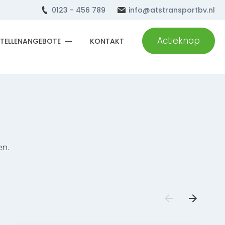
0123 - 456 789
info@atstransportbv.nl
Actieknop
STELLENANGEBOTE
KONTAKT
en.