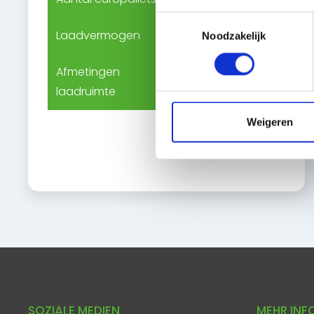
Toestemmingsselectie
Laadvermogen
959 kg
Noodzakelijk
Afmetingen
L258 x B178 x
laadruimte
H163
Weigeren
SOZIALE MEDIEN
MEHR INF