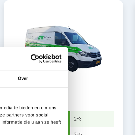
Over
Großer Van
 media te bieden en om ons
ze partners voor social
Aantal blokpallets
2-3
nformatie die u aan ze heeft
Aantal europallets
3-5