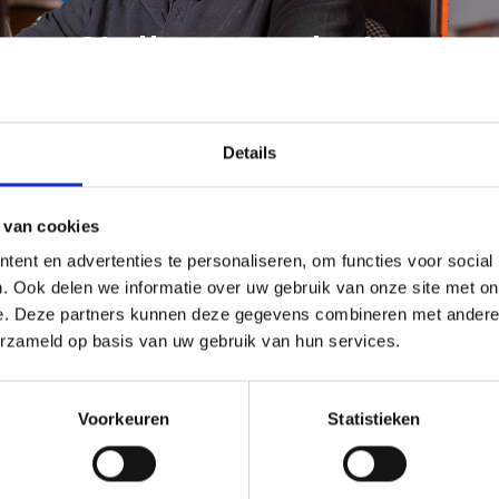
ere Stellenangebote ans
Details
Stellenangebot: Nachtschichtleiter (m/w) –
Teilzeit
 van cookies
ent en advertenties te personaliseren, om functies voor social
Unsere Stellenangebote ansehen ››
. Ook delen we informatie over uw gebruik van onze site met on
e. Deze partners kunnen deze gegevens combineren met andere i
erzameld op basis van uw gebruik van hun services.
Aufruf Fahrer B/BE
Unsere Stellenangebote ansehen ››
Voorkeuren
Statistieken