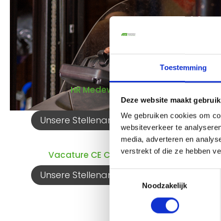
Uns
Toestemming
HR Medewerker (m/v)
Deze website maakt gebruik
We gebruiken cookies om cont
Unsere Stellenangebote ansehen ››
websiteverkeer te analyseren
media, adverteren en analys
verstrekt of die ze hebben v
Vacature CE Chauffeur met ADR
Unsere Stellenangebote ansehen ››
Toestemmingsselectie
Noodzakelijk