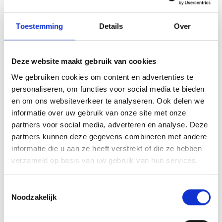
die Chance haben, sie zu entwickeln und zu
nutzen. Diese Chance geben wir bei ATS. Carla
Toestemming
Details
Over
Jenniskens, Beraterin für
Unternehmensdienstleistungen bei Werkbedrijf
Het Rijk van Nijmegen, erklärt.
Deze website maakt gebruik van cookies
20-6-2022
Lesen Sie mehr
We gebruiken cookies om content en advertenties te
personaliseren, om functies voor social media te bieden
en om ons websiteverkeer te analyseren. Ook delen we
informatie over uw gebruik van onze site met onze
partners voor social media, adverteren en analyse. Deze
partners kunnen deze gegevens combineren met andere
informatie die u aan ze heeft verstrekt of die ze hebben
verzameld op basis van uw gebruik van hun services.
Toestemmingsselectie
Noodzakelijk