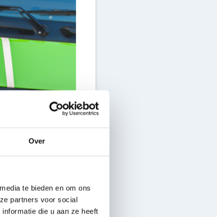
Over
dsfahrten. Für ihn ist
 Lastwagen steigen!
 media te bieden en om ons
ze partners voor social
innt in der Regel um
nformatie die u aan ze heeft