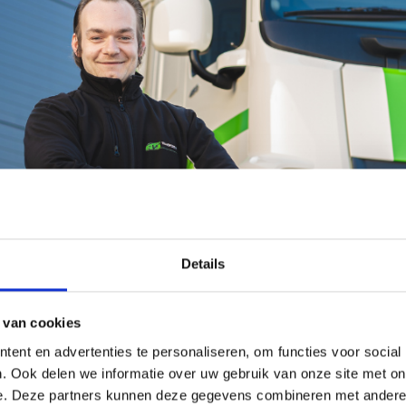
Details
seit eineinhalb Jahren bei ATS Transport als Lkw-Fahrer für Auslan
füllung gegangen, denn er wollte schon von klein auf auf einen
 van cookies
ent en advertenties te personaliseren, om functies voor social
iche Arbeitswoche
. Ook delen we informatie over uw gebruik van onze site met on
hell von Montag bis Freitag auf der Arbeit. Sein Arbeitstag beg
e. Deze partners kunnen deze gegevens combineren met andere i