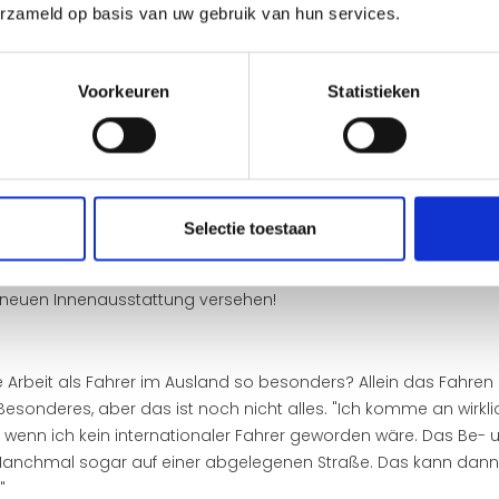
tet etwa 10 Stunden pro Tag. In einer durchschnittlichen Arbeit
erzameld op basis van uw gebruik van hun services.
dressen vorbei, oft sind es 10 bis 15. Mitchells Arbeitswoche be
in verschiedene Länder, das heißt von Deutschland nach Österr
 pro Woche. Aber er ist nicht nur Fahrer, sondern er macht au
Voorkeuren
Statistieken
eshalb ist er immer mit einem Mitnahmestapler, auch ‚Kooiaap
rräte
 von zu Hause weg. Um seine Lieben trotzdem in der Nähe zu hab
den Namen seiner Kinder bei sich. Diese befinden sich stand
Selectie toestaan
ich dürfen auch seine Mikrowelle und sein Wasserkocher nicht fe
 Mahlzeiten von zu Hause mit. Sein Truck ist sein zweites Zuhause
r neuen Innenausstattung versehen!
Arbeit als Fahrer im Ausland so besonders? Allein das Fahren ei
Besonderes, aber das ist noch nicht alles. "Ich komme an wirkli
, wenn ich kein internationaler Fahrer geworden wäre. Das Be- u
t! Manchmal sogar auf einer abgelegenen Straße. Das kann dann
"