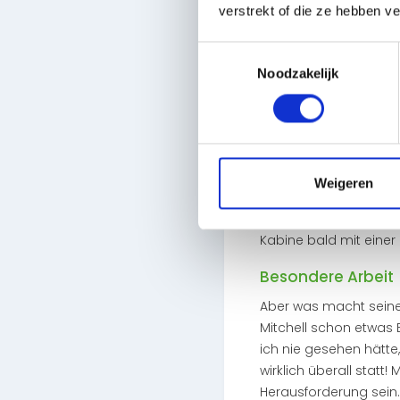
06:00 Uhr und er arbei
verstrekt of die ze hebben v
vielen verschiedenen A
er fährt dann weiter 
Toestemmingsselectie
dann auf 2500-3000 km
Noodzakelijk
Entladungen selbst. D
Unverzichtbare Vo
Mitchell ist also viel
Nummernschilder mit 
Weigeren
Armaturenbrett. Natürl
sehr oft. Er nimmt die
Kabine bald mit eine
Besondere Arbeit
Aber was macht seine 
Mitchell schon etwas 
ich nie gesehen hätte
wirklich überall stat
Herausforderung sein.