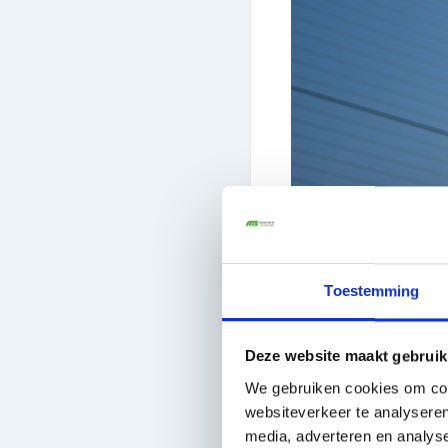
Toestemming
Mitchell (26) arbeitet 
damit ein Traum in Er
Deze website maakt gebruik
We gebruiken cookies om cont
Die durchschnittl
websiteverkeer te analyseren
Normalerweise ist Mitc
media, adverteren en analys