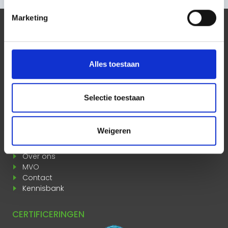
Marketing
SOCIAL MEDIA
Blijf up to date door ons te volgen!
Alles toestaan
MEER INFORMATIE
Selectie toestaan
Pakketdienst
Spoedleveringen
Weigeren
Logistieke dienstverlening
Nieuws
Over ons
MVO
Contact
Kennisbank
CERTIFICERINGEN