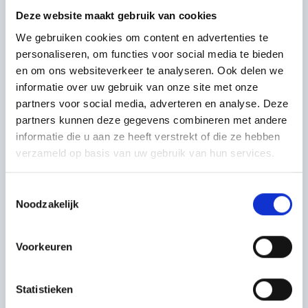
Deze website maakt gebruik van cookies
We gebruiken cookies om content en advertenties te
personaliseren, om functies voor social media te bieden
Electric bus
en om ons websiteverkeer te analyseren. Ook delen we
informatie over uw gebruik van onze site met onze
partners voor social media, adverteren en analyse. Deze
Aantal blokpallets
2
partners kunnen deze gegevens combineren met andere
informatie die u aan ze heeft verstrekt of die ze hebben
Aantal europallets
3
verzameld op basis van uw gebruik van hun services.
Laadvermogen
959 kg
Toestemmingsselectie
Noodzakelijk
Afmetingen
L258 x B178 x
laadruimte
H163
Voorkeuren
Statistieken