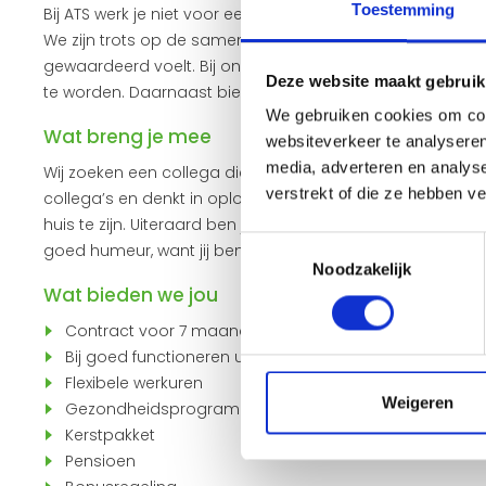
Toestemming
Bij ATS werk je niet voor een werkgever, maar voor een f
We zijn trots op de samenwerking binnen ons team en zo
gewaardeerd voelt. Bij ons zijn er volop bijscholingen 
Deze website maakt gebruik
te worden. Daarnaast bieden wij een aantrekkelijk salari
We gebruiken cookies om cont
Wat breng je mee
websiteverkeer te analyseren
media, adverteren en analys
Wij zoeken een collega die zelfstandig, betrouwbaar en e
verstrekt of die ze hebben v
collega’s en denkt in oplossingen. Je bent flexibel, vin
huis te zijn. Uiteraard ben je in het bezit van een geldig C
Toestemmingsselectie
goed humeur, want jij bent ons visitekaartje!
Noodzakelijk
Wat bieden we jou
Contract voor 7 maanden dit kan zowel parttime als fu
Bij goed functioneren uitzicht op een vast dienstverb
Flexibele werkuren
Weigeren
Gezondheidsprogramma
Kerstpakket
Pensioen