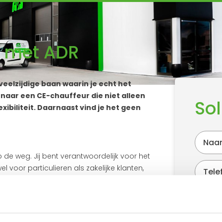
r met ADR
 veelzijdige baan waarin je echt het
k naar een CE-chauffeur die niet alleen
Sol
xibiliteit. Daarnaast vind je het geen
op de weg. Jij bent verantwoordelijk voor het
 voor particulieren als zakelijke klanten,
uk achterlaat. Geen dag is hetzelfde bij ons,
 ritten. Flexibiliteit is dus essentieel!