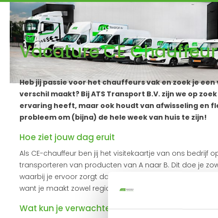
Vacature CE Chauffeu
Heb jij passie voor het chauffeurs vak en zoek je een
verschil maakt? Bij ATS Transport B.V. zijn we op zoe
ervaring heeft, maar ook houdt van afwisseling en fle
probleem om (bijna) de hele week van huis te zijn!
Hoe ziet jouw dag eruit
Als CE-chauffeur ben jij het visitekaartje van ons bedrijf 
transporteren van producten van A naar B. Dit doe je zowel
waarbij je ervoor zorgt dat je bij iedereen een goede indr
want je maakt zowel regionale ritten als lange internationale
Wat kun je verwachten van ATS Transport B.V.?