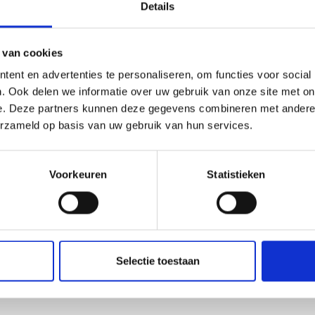
Details
amilie die samen de schouders eronder zet.
rgen ervoor dat iedereen zich
mogelijkheden om een echte transporttopper
 van cookies
s, conform de CAO.
ent en advertenties te personaliseren, om functies voor social
. Ook delen we informatie over uw gebruik van onze site met on
e. Deze partners kunnen deze gegevens combineren met andere i
en echte teamplayer is. Je helpt graag je
erzameld op basis van uw gebruik van hun services.
dt het geen probleem om de hele week van
E-rijbewijs en ADR. En bovenal, je hebt een
Ver
Voorkeuren
Statistieken
lltime
and
Selectie toestaan