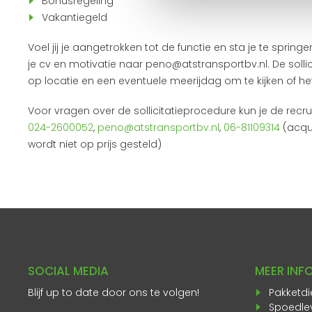
Bonusregeling
Vakantiegeld
Voel jij je aangetrokken tot de functie en sta je te sprin
je cv en motivatie naar peno@atstransportbv.nl. De solli
op locatie en een eventuele meerijdag om te kijken of het 
Voor vragen over de sollicitatieprocedure kun je de recrui
024-2600052
,
peno@atstransportbv.nl
,
06-81109314
(acqui
wordt niet op prijs gesteld)
SOCIAL MEDIA
MEER INF
Blijf up to date door ons te volgen!
Pakketdi
Spoedle