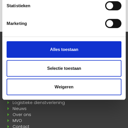
Spoedleveringen
Statistieken
Gekoeld transport
Marketing
SOCIAL MEDIA
Alles toestaan
Blijf up to date door ons te volgen!
Selectie toestaan
MEER INFORMATIE
Weigeren
Pakketdienst
Spoedleveringen
Logistieke dienstverlening
Nieuws
Over ons
MVO
Contact