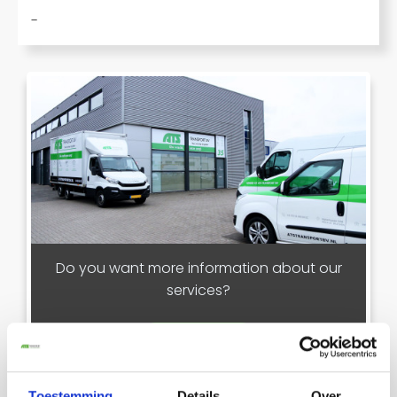
-
Do you want more information about our
services?
Contact us
Toestemming
Details
Over