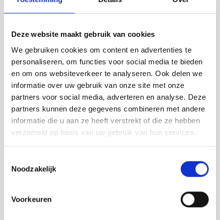
Deze website maakt gebruik van cookies
"Betrouwbaar professioneel bedrijf, die
altijd klaar staat om te helpen bij zowel
We gebruiken cookies om content en advertenties te
kleine als grote pakketen of opdrachten."
personaliseren, om functies voor social media te bieden
en om ons websiteverkeer te analyseren. Ook delen we
Nedim Nuhanovic
informatie over uw gebruik van onze site met onze
partners voor social media, adverteren en analyse. Deze
partners kunnen deze gegevens combineren met andere
informatie die u aan ze heeft verstrekt of die ze hebben
Bekijk ook...
verzameld op basis van uw gebruik van hun services.
Pallet vervoer
Fijnmazige distributie
Toestemmingsselectie
Noodzakelijk
Opslag
Spoed levering
Express koerier
Voorkeuren
Pakketdienst