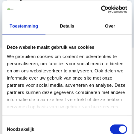
Arliza Maria
Toestemming
Details
Over
Deze website maakt gebruik van cookies
We gebruiken cookies om content en advertenties te
Uw pakket is bij ons in
personaliseren, om functies voor social media te bieden
en om ons websiteverkeer te analyseren. Ook delen we
veilige handen voor:
informatie over uw gebruik van onze site met onze
partners voor social media, adverteren en analyse. Deze
partners kunnen deze gegevens combineren met andere
informatie die u aan ze heeft verstrekt of die ze hebben
verzameld op basis van uw gebruik van hun services.
PAKKETDIENST
Met onze pakketdienst kunt u pakketten naar
Toestemmingsselectie
Noodzakelijk
het binnenland en buitenland versturen. Voor