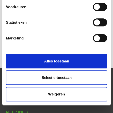
Fijnmazige distributie
Voorkeuren
Opslag
Crossdocking
Spoed levering
Statistieken
Express koerier
Pakketdienst
Marketing
Spoedleveringen
Gekoeld transport
Alles toestaan
SOZIALE MEDIEN
Selectie toestaan
Bleiben Sie auf dem Laufenden, indem Sie uns folgen!
Weigeren
MEHR INFO