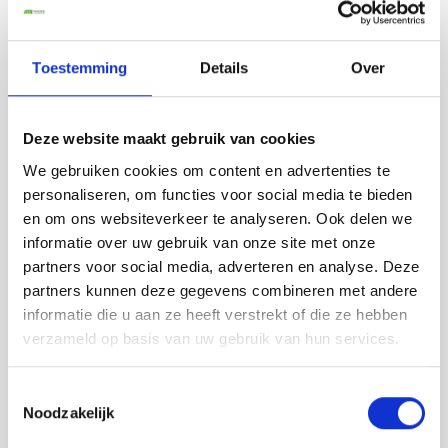
uns auf.
Kontakt
Toestemming
Details
Over
Deze website maakt gebruik van cookies
We gebruiken cookies om content en advertenties te
personaliseren, om functies voor social media te bieden
"Betrouwbaar professioneel bedrijf, die
en om ons websiteverkeer te analyseren. Ook delen we
altijd klaar staat om te helpen bij zowel
informatie over uw gebruik van onze site met onze
kleine als grote pakketen of opdrachten."
partners voor social media, adverteren en analyse. Deze
Nedim Nuhanovic
partners kunnen deze gegevens combineren met andere
informatie die u aan ze heeft verstrekt of die ze hebben
verzameld op basis van uw gebruik van hun services.
Bekijk ook...
Toestemmingsselectie
Noodzakelijk
Pallet vervoer