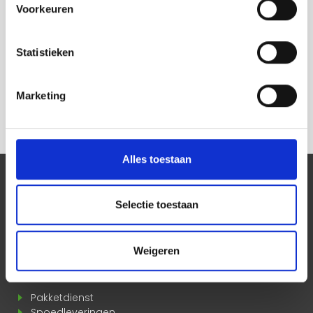
Crossdocking
Voorkeuren
Spoed levering
Express koerier
Statistieken
Pakketdienst
Spoedleveringen
Marketing
Gekoeld transport
Alles toestaan
SOCIAL MEDIA
Blijf up to date door ons te volgen!
Selectie toestaan
Weigeren
MEER INFORMATIE
Pakketdienst
Spoedleveringen