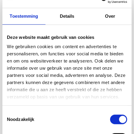
Contact us
Toestemming
Details
Over
Deze website maakt gebruik van cookies
"Betrouwbaar professioneel bedrijf, die
We gebruiken cookies om content en advertenties te
altijd klaar staat om te helpen bij zowel
personaliseren, om functies voor social media te bieden
kleine als grote pakketen of opdrachten."
en om ons websiteverkeer te analyseren. Ook delen we
informatie over uw gebruik van onze site met onze
Nedim Nuhanovic
partners voor social media, adverteren en analyse. Deze
partners kunnen deze gegevens combineren met andere
informatie die u aan ze heeft verstrekt of die ze hebben
verzameld op basis van uw gebruik van hun services.
Bekijk ook...
Pallet vervoer
Toestemmingsselectie
Fijnmazige distributie
Noodzakelijk
Opslag