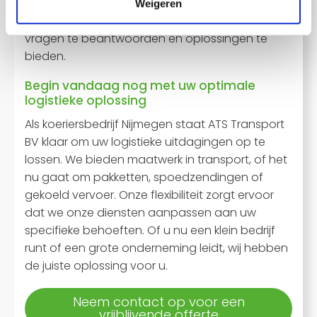
waarde aan persoonlijk contact. Ons vriendelijke
Weigeren
klantenserviceteam staat altijd voor u klaar om
vragen te beantwoorden en oplossingen te
bieden.
Begin vandaag nog met uw optimale
logistieke oplossing
Als koeriersbedrijf Nijmegen staat ATS Transport
BV klaar om uw logistieke uitdagingen op te
lossen. We bieden maatwerk in transport, of het
nu gaat om pakketten, spoedzendingen of
gekoeld vervoer. Onze flexibiliteit zorgt ervoor
dat we onze diensten aanpassen aan uw
specifieke behoeften. Of u nu een klein bedrijf
runt of een grote onderneming leidt, wij hebben
de juiste oplossing voor u.
Neem contact op voor een
vrijblijvende offerte