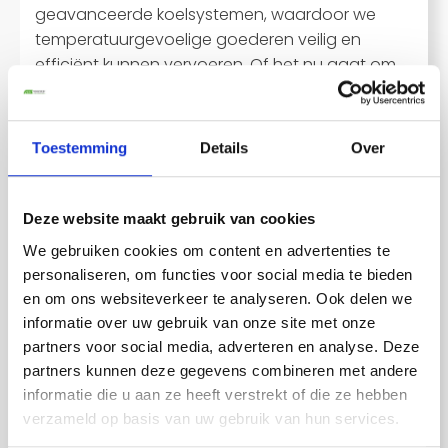
geavanceerde koelsystemen, waardoor we
temperatuurgevoelige goederen veilig en
efficiënt kunnen vervoeren. Of het nu gaat om
voedingsmiddelen, medicijnen of andere
delicate producten, wij zorgen ervoor dat uw
vracht op de juiste temperatuur blijft tijdens het
Toestemming
Details
Over
hele transport.
Ontdek onze gekoelde
Deze website maakt gebruik van cookies
transportoplossingen
We gebruiken cookies om content en advertenties te
personaliseren, om functies voor social media te bieden
Ontdek waarom
en om ons websiteverkeer te analyseren. Ook delen we
bedrijven kiezen voor
informatie over uw gebruik van onze site met onze
partners voor social media, adverteren en analyse. Deze
ATS Transport BV
partners kunnen deze gegevens combineren met andere
informatie die u aan ze heeft verstrekt of die ze hebben
verzameld op basis van uw gebruik van hun services.
ATS Transport BV onderscheidt zich als