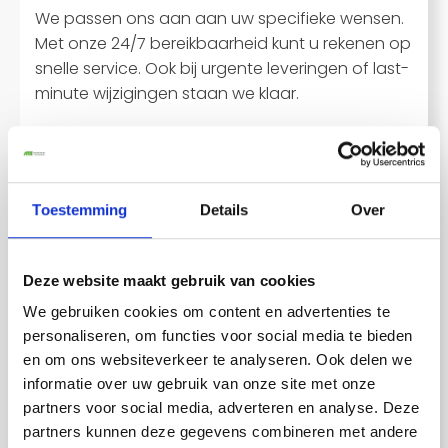
We passen ons aan aan uw specifieke wensen.
Met onze 24/7 bereikbaarheid kunt u rekenen op
snelle service. Ook bij urgente leveringen of last-
minute wijzigingen staan we klaar.
Veiligheid blijft onze prioriteit tijdens
nachttransport
. Onze chauffeurs volgen
speciale training voor nachtritten. Ze
Toestemming
Details
Over
respecteren de rust in woonwijken.
Deze website maakt gebruik van cookies
We gebruiken cookies om content en advertenties te
personaliseren, om functies voor social media te bieden
en om ons websiteverkeer te analyseren. Ook delen we
informatie over uw gebruik van onze site met onze
partners voor social media, adverteren en analyse. Deze
partners kunnen deze gegevens combineren met andere
Waarom kiezen voor