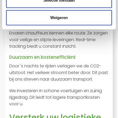
Selectie toestaan
Nachttransport levert meetbare tijdwinst op.
Rustige wegen zorgen voor betrouwbare
aankomsttijden.
Onze transportdiensten
Weigeren
verhogen uw productiviteit.
Ervaren chauffeurs kennen elke route. Ze zorgen
voor veilige en stipte leveringen. Real-time
tracking biedt u constant inzicht.
Duurzaam en kostenefficiënt
Door 's nachts te rijden verlagen we de CO2-
uitstoot. Het verkeer stroomt beter door. Dit past
bij ons streven naar duurzaam transport.
We investeren in schone voertuigen en zuinig
rijgedrag. Dit leidt tot lagere transportkosten
voor u.
Versterk uw logistieke