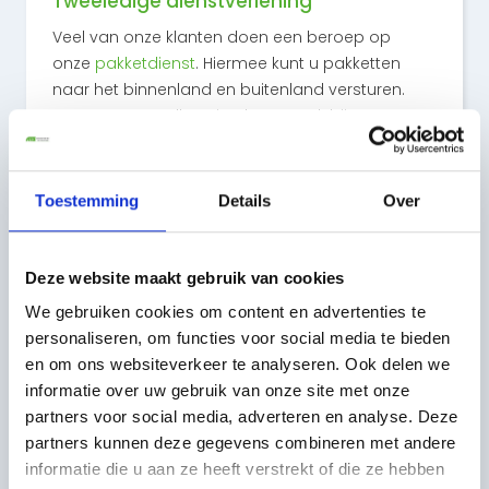
Tweeledige dienstverlening
Veel van onze klanten doen een beroep op
onze
pakketdienst
. Hiermee kunt u pakketten
naar het binnenland en buitenland versturen.
Voor een spoedlevering kunt u ook bij ons
terecht. Hier hebben wij altijd gelegenheid voor.
Overigens is onze dienstverlening tweeledig. We
bieden eveneens
logistieke dienstverlening
aan.
Toestemming
Details
Over
Zo kunnen bedrijven alles op gebied van
transport uitbesteden aan ons. Bob: “Wij willen
onze klanten zo goed mogelijk ontzorgen.
Deze website maakt gebruik van cookies
Daarom willen we meer doen voor hen dan
We gebruiken cookies om content en advertenties te
alleen goederen verplaatsen van A naar B.”
personaliseren, om functies voor social media te bieden
en om ons websiteverkeer te analyseren. Ook delen we
Dien jouw opdracht in
informatie over uw gebruik van onze site met onze
partners voor social media, adverteren en analyse. Deze
Logistieke dienstverlening
partners kunnen deze gegevens combineren met andere
Als u gebruik wilt maken van onze logistieke
informatie die u aan ze heeft verstrekt of die ze hebben