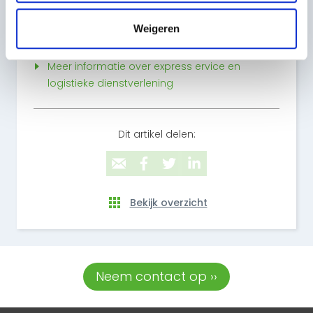
Dien jouw opdracht in
Weigeren
Meer informatie over express ervice en
logistieke dienstverlening
Dit artikel delen:
Bekijk overzicht
Neem contact op ››