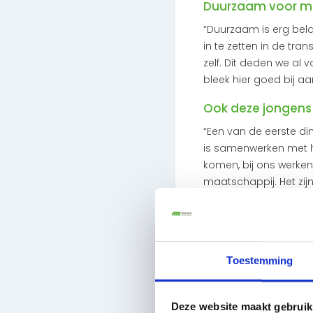
Duurzaam voor me
“Duurzaam is erg bela
in te zetten in de tr
zelf. Dit deden we a
bleek hier goed bij aa
Ook deze jongens
“Een van de eerste di
is samenwerken met h
komen, bij ons werken
maatschappij. Het zi
juiste begeleiding en
terugkrijgt omdat je h
“Je merkt da
Toestemming
in onze maa
wij
Deze website maakt gebruik