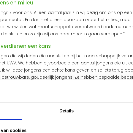
ns en milieu
ngrijk voor ons. Al een aantal jaar zijn wij bezig om ons op e
ansportsector. En dan niet alleen duurzaam voor het milieu, ma
l voor we wisten wat maatschappelijk verantwoord ondernemen 
n te sluiten en zo zijn wij ons daar meer in gaan verdiepen.”
 verdienen een kans
ngen die wij deden die aansluiten bij het maatschappelijk v
et UWV. We hebben bijvoorbeeld een aantal jongens die uit e
. Ik wil deze jongens een echte kans geven en zo iets terug do
jn betrouwbare, goudeerlijk jongens. Ze hebben bepaalde bepe
 ondersteuning zijn het hardwerkende en heel betrouwbare werk
en een kans biedt.”
t ze echt graag willen werken en me
Details
tschappij. Met wat extra begeleiding
 willen ze graag die begeleiding bied
 van cookies