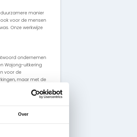
en duurzamere manier
ar ook voor de mensen
was. Onze werkwijze
erantwoord ondernemen
en Wajong-uitkering
en voor de
rkingen, maar met de
nemers. Dat is wat je
e willen doen
Over
 kan dat. En
en.”