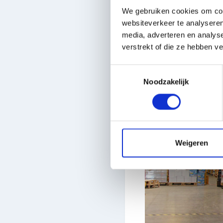
We gebruiken cookies om cont
websiteverkeer te analyseren
media, adverteren en analys
verstrekt of die ze hebben v
Toestemmingsselectie
Noodzakelijk
Weigeren