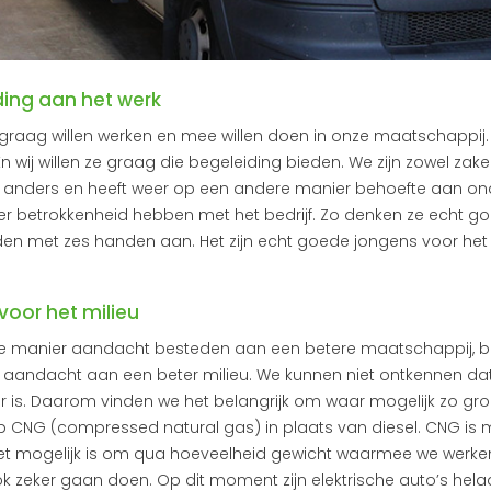
ding aan het werk
 graag willen werken en mee willen doen in onze maatschappij.
 wij willen ze graag die begeleiding bieden. We zijn zowel zakeli
s anders en heeft weer op een andere manier behoefte aan on
r betrokkenheid hebben met het bedrijf. Zo denken ze echt 
n met zes handen aan. Het zijn echt goede jongens voor het 
voor het milieu
ze manier aandacht besteden aan een betere maatschappij, 
aandacht aan een beter milieu. We kunnen niet ontkennen dat
r is. Daarom vinden we het belangrijk om waar mogelijk zo groe
op CNG (compressed natural gas) in plaats van diesel. CNG is
het mogelijk is om qua hoeveelheid gewicht waarmee we werken
ook zeker gaan doen. Op dit moment zijn elektrische auto’s hela