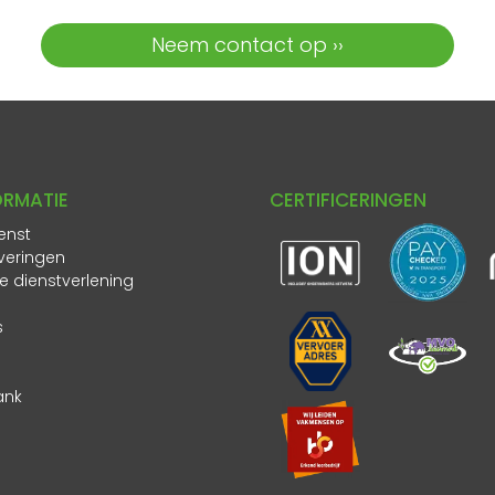
Neem contact op ››
ORMATIE
CERTIFICERINGEN
enst
veringen
ke dienstverlening
s
ank