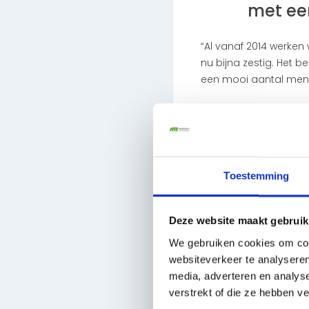
met een
“Al vanaf 2014 werken
nu bijna zestig. Het b
een mooi aantal mens
Kansen
ATS staat altijd open
verdienen. In de begi
Patricia en Rachel zi
Toestemming
kans.
Voorstellen kandi
Deze website maakt gebruik
Het is altijd fijn en 
We gebruiken cookies om cont
voor. In dat voorstel
websiteverkeer te analyseren
moet houden. Bijvoorbe
media, adverteren en analys
mijn advies, zo’n kan
verstrekt of die ze hebben v
ze meestal direct aan 