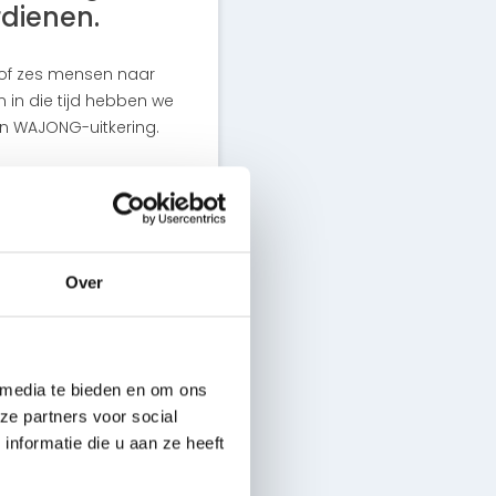
rdienen.
f of zes mensen naar
n in die tijd hebben we
en WAJONG-uitkering.
ie een extra kans
nam. Nu ontfermen
s graag een extra
Over
tel ik de kandidaat
 media te bieden en om ons
werkgever rekening mee
ze partners voor social
eeft. ATS nodigt , op
nformatie die u aan ze heeft
anten goed is, mogen