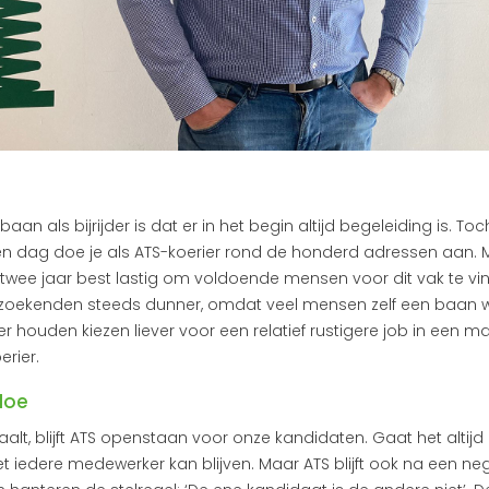
an als bijrijder is dat er in het begin altijd begeleiding is. Toc
een dag doe je als ATS-koerier rond de honderd adressen aan. 
twee jaar best lastig om voldoende mensen voor dit vak te vi
zoekenden steeds dunner, omdat veel mensen zelf een baan w
r houden kiezen liever voor een relatief rustigere job in een m
erier.
doe
lt, blijft ATS openstaan voor onze kandidaten. Gaat het altijd 
t iedere medewerker kan blijven. Maar ATS blijft ook na een ne