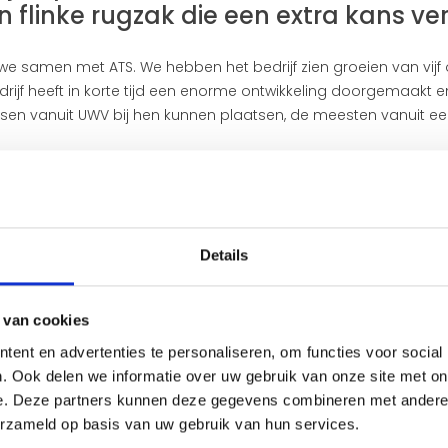
 flinke rugzak die een extra kans ve
 we samen met ATS. We hebben het bedrijf zien groeien van vij
edrijf heeft in korte tijd een enorme ontwikkeling doorgemaakt e
en vanuit UWV bij hen kunnen plaatsen, de meesten vanuit e
 voor nieuwe medewerkers, ook degenen met een flinke rugzak d
ntijd was de eigenaar, Hicham, degene die deze beslissingen 
ch over personeelszaken binnen ATS. Ook zij geven medewerker
Details
daat
 van cookies
vlot schakelen met ATS. Voordat iemand aan de slag kan bij ATS, s
ent en advertenties te personaliseren, om functies voor social
 geef ik niet alleen aan wat iemand kan, maar ook waar je als 
. Ook delen we informatie over uw gebruik van onze site met on
eld dat iemand veel structuur of duidelijke instructies nodig h
e. Deze partners kunnen deze gegevens combineren met andere i
didaat dan uit voor een gesprek en als het gevoel van beide k
erzameld op basis van uw gebruik van hun services.
de slag als bijrijder.