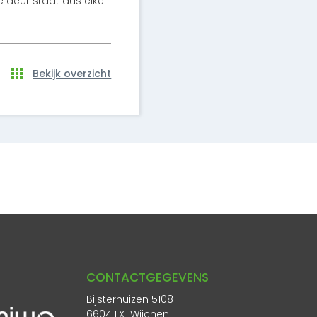
e deur staat dus elke
Bekijk overzicht
CONTACTGEGEVENS
Bijsterhuizen 5108
6604 LX Wijchen