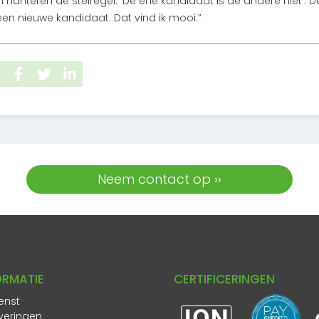
hanteren de stelregel: ‘De ene kandidaat is de andere niet’. D
en nieuwe kandidaat. Dat vind ik mooi.”
Neem contact op ››
ORMATIE
CERTIFICERINGEN
enst
veringen