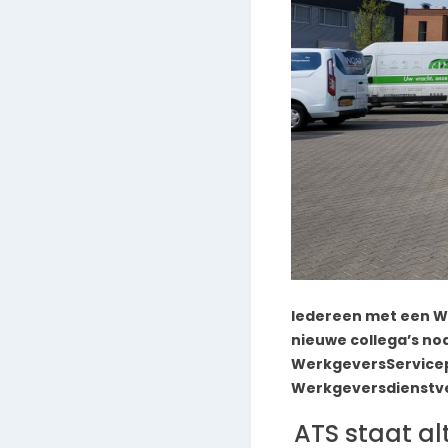
Iedereen met een W
nieuwe collega’s no
WerkgeversServicepu
Werkgeversdienstver
ATS staat a