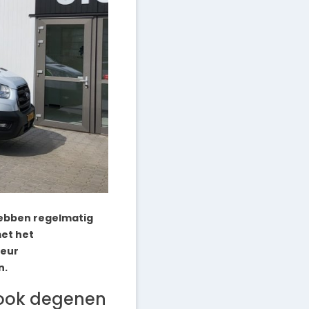
hebben regelmatig
et het
seur
n.
 ook degenen