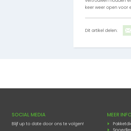
vertrouwen houden en 
keer weer open voor e
Dit artikel delen:
SOCIAL MEDIA
MEER INF
Blijf up to date door ons te volgen!
Pakketdi
Spoedle